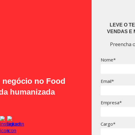
LEVE O TE
VENDAS E 
Preencha o
Nome*
u negócio no Food
Email*
nda humanizada
Empresa*
Cargo*